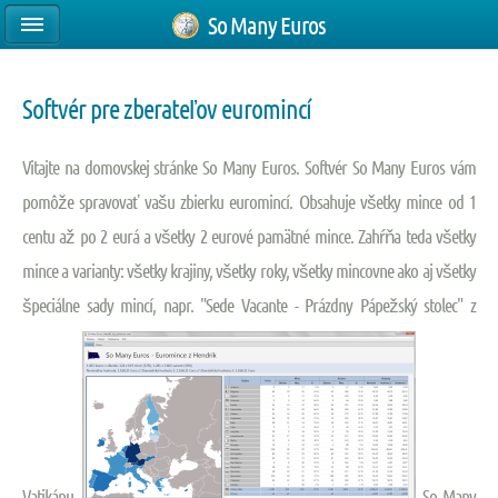
So Many Euros
Softvér pre zberateľov euromincí
Vitajte na domovskej stránke So Many Euros. Softvér So Many Euros vám
pomôže spravovať vašu zbierku euromincí. Obsahuje všetky mince od 1
centu až po 2 eurá a všetky 2 eurové pamätné mince. Zahŕňa teda všetky
mince a varianty: všetky krajiny, všetky roky, všetky mincovne ako aj všetky
špeciálne sady mincí, napr. "Sede Vacante - Prázdny Pápežský stolec" z
Vatikánu.
So Many