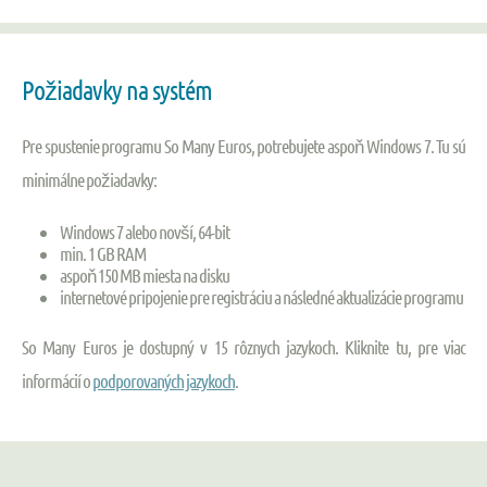
Požiadavky na systém
Pre spustenie programu So Many Euros, potrebujete aspoň Windows 7. Tu sú
minimálne požiadavky:
Windows 7 alebo novší, 64-bit
min. 1 GB RAM
aspoň 150 MB miesta na disku
internetové pripojenie pre registráciu a následné aktualizácie programu
So Many Euros je dostupný v 15 rôznych jazykoch. Kliknite tu, pre viac
informácií o
podporovaných jazykoch
.