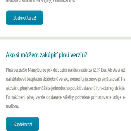
Stiahnuť teraz!
Ako si môžem zakúpiť plnú verziu?
Plná verzia So Many Euros je k dispozícii na stiahnutie za 12,99 Eur. Ak ste si už
nainštalovali bezplatnú skúšobnú verziu, nemusíte ju znova preinštalovať. Na
aktiváciu plnej verzie môžete jednoducho použiť vstavanú funkciu registrácie.
Po zakúpení plnej verzie dostanete všetky potrebné prihlasovacie údaje e-
mailom.
Kúpte teraz!