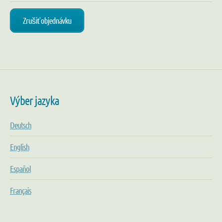
Zrušiť objednávku
Výber jazyka
Deutsch
English
Español
Français