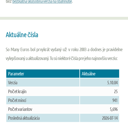
tiež
bezplatná skúšobná verzia na stiahnutie
.
Aktuálne čísla
So Many Euros bol prvykrát vydaný už v roku 2003 a dodnes je pravidelne
vylepšovaný a aktualizovaný. Tu sú niektoré čísla pre jeho najnovšiu verziu:
Parameter
Aktuálne
Verzia
5.10.04
Počet krajín
25
Počet mincí
941
Počet variantov
5,696
Posledná aktualizácia
2026-07-14