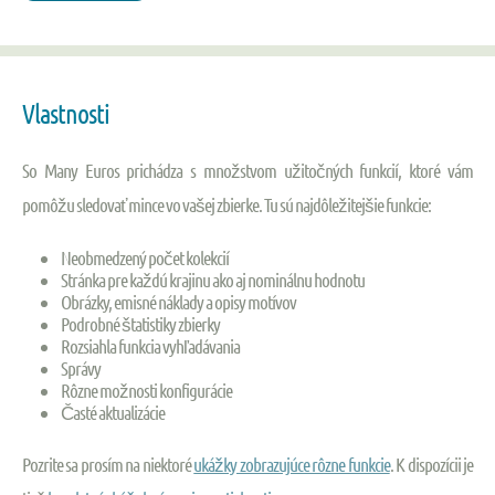
Vlastnosti
So Many Euros prichádza s množstvom užitočných funkcií, ktoré vám
pomôžu sledovať mince vo vašej zbierke. Tu sú najdôležitejšie funkcie:
Neobmedzený počet kolekcií
Stránka pre každú krajinu ako aj nominálnu hodnotu
Obrázky, emisné náklady a opisy motívov
Podrobné štatistiky zbierky
Rozsiahla funkcia vyhľadávania
Správy
Rôzne možnosti konfigurácie
Časté aktualizácie
Pozrite sa prosím na niektoré
ukážky zobrazujúce rôzne funkcie
. K dispozícii je