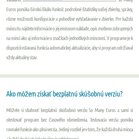
Euros ponúka širokú škálu funkcií: podrobné štatistiky vašej zbierky, správy,
rôzne možnosti konfigurácie a pohodlné vyhľadávanie v zbierke. Pre každú
mincu tu nájdete informácie o jej emisnom náklade, opis motívov zobrazených
na minci ako aj informácie o značkách jednotlivých mincovní. V programe je k
dispozícii vstavaná funkcia automatickej aktualizácie, aby si program udržiaval
vždy aktuálny stav.
Ako môžem získať bezplatnú skúšobnú verziu?
Môžete si stiahnuť bezplatnú skúšobnú verziu So Many Euros a sami si
otestovať program bez časového obmedzenia. Testovacia verzia ponúka
rovnaké funkcie ako plná verzia. Jediný rozdiel je v tom, že každá druhá minca
a každá druhá stránka krajiny je zablokovaná.